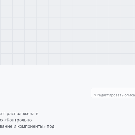
✎
Редактировать опис
осс расположена в
ах «Контрольно-
вание и компоненты» под